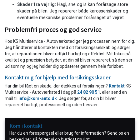
Skader fra vejrlig:
Hagl, sne og is kan forårsage store
skader på bilen. Jeg reparerer både karosseriskader og
eventuelle mekaniske problemer forårsaget af vejret.
Problemfri proces og god service
Hos KS Multiservice - Autoværksted gør jeg processen nem for dig.
Jeg håndterer al kontakten med dit forsikringsselskab og sørger
for, at reparationen bliver udført hurtigt og effektivt. Mit fokus på
kvalitet og præcision betyder, at din bil bliver repareret, så den ser
ud som ny, og jeg holder dig opdateret gennem hele forløbet.
Kontakt mig for hjælp med forsikringsskader
Har din bil fået en skade, der dækkes af forsikringen?
Kontakt
KS
Multiservice - Autoværksted i dag på
24 82 90 51
, eller send en
mail til
info@ksm-auto.dk
. Jeg sørger for, at din bil bliver
repareret hurtigt, professionelt og uden besvær.
Kom i kontakt
Har du en forespørgsel eller brug for information? Send os en
besked her, så følger vi op hurtigst muligt.