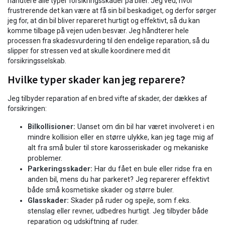
håndtere alle typer forsikringsskader på biler. Jeg ved, hvor
frustrerende det kan være at få sin bil beskadiget, og derfor sørger
jeg for, at din bil bliver repareret hurtigt og effektivt, så du kan
komme tilbage på vejen uden besvær. Jeg håndterer hele
processen fra skadesvurdering til den endelige reparation, så du
slipper for stressen ved at skulle koordinere med dit
forsikringsselskab.
Hvilke typer skader kan jeg reparere?
Jeg tilbyder reparation af en bred vifte af skader, der dækkes af
forsikringen:
Bilkollisioner:
Uanset om din bil har været involveret i en
mindre kollision eller en større ulykke, kan jeg tage mig af
alt fra små buler til store karosseriskader og mekaniske
problemer.
Parkeringsskader:
Har du fået en bule eller ridse fra en
anden bil, mens du har parkeret? Jeg reparerer effektivt
både små kosmetiske skader og større buler.
Glasskader:
Skader på ruder og spejle, som f.eks.
stenslag eller revner, udbedres hurtigt. Jeg tilbyder både
reparation og udskiftning af ruder.