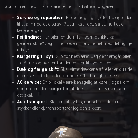
Som din enlige bilmand klarer jeg en bred vifte af opgaver.
Service og reparation
:
Er der noget galt, eller trænger den
til et almindeligt eftersyn? Jeg fikser det, så du hurtigt er
kørende igen.
Fejlfinding
:
Har bilen en dum fejl, som du ikke kan
gennemskue? Jeg finder roden til problemet med det rigtige
udstyr.
Klargøring til syn
:
Slip for besværet. Jeg gennemgår bilen
fra A til Z og sørger for, den er klar til synshallen.
Dæk og fælge skift
:
Skal vinterdækkene af, eller er du ude
efter nye alufælge? Jeg ordner skiftet hurtigt og sikkert.
AC service
:
En bil skal være behagelig at køre i, også om
sommeren. Jeg sørger for, at dit klimaanlæg virker, som
det skal.
Autotransport
:
Skal en bil flyttes, uanset om den er i
stykker eller ej, transporterer jeg den sikkert.