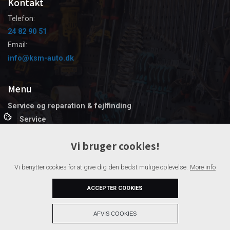
Kontakt
Telefon:
24 82 90 51
Email:
info@ksm-auto.dk
Menu
Service og reparation & fejlfinding
AC Service
Autotransport
Vi bruger cookies!
Dæk og fælge skift
Klargøring til syn
Vi benytter cookies for at give dig den bedst mulige oplevelse.
More info
Forsikringsskader
Trailer service og reparation
ACCEPTER COOKIES
+
AFVIS COOKIES
Copyright © 2026 - KS Multiservice - Autoværksted
, CVR 38488937